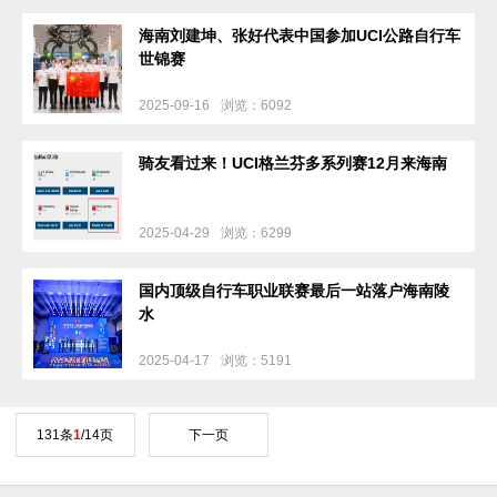
海南刘建坤、张好代表中国参加UCI公路自行车
世锦赛
2025-09-16
浏览：6092
骑友看过来！UCI格兰芬多系列赛12月来海南
2025-04-29
浏览：6299
国内顶级自行车职业联赛最后一站落户海南陵
水
2025-04-17
浏览：5191
131条
1
/14页
下一页