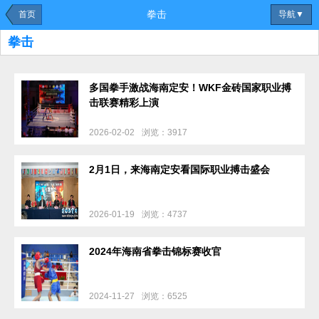
拳击
首页
导航▼
拳击
多国拳手激战海南定安！WKF金砖国家职业搏
击联赛精彩上演
2026-02-02
浏览：3917
2月1日，来海南定安看国际职业搏击盛会
2026-01-19
浏览：4737
2024年海南省拳击锦标赛收官
2024-11-27
浏览：6525