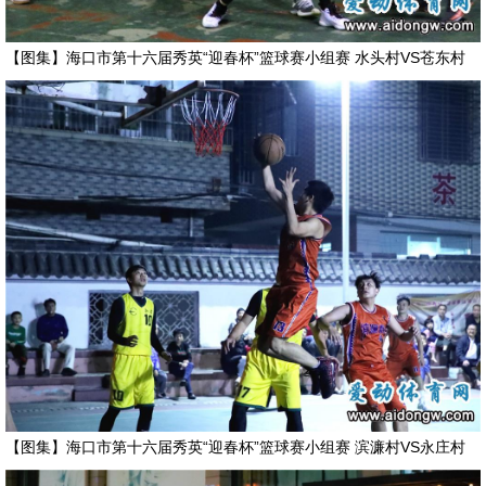
【图集】海口市第十六届秀英“迎春杯”篮球赛小组赛 水头村VS苍东村
【图集】海口市第十六届秀英“迎春杯”篮球赛小组赛 滨濂村VS永庄村