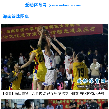
图集
图集
图集
图集
图集
图集
爱动体育网
（www.aidongw.com）
海南篮球图集
【图集】海口市第十六届秀英“迎春杯”篮球赛小组赛 书场村VS水头村