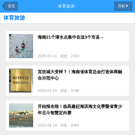
体育旅游
首页
导航▼
体育旅游
海南21个潜水点集中在这3个市县→
2026-03-11
浏览：2243
宜欣城大变样？！海南省体育总会打造体商融
合示范中心
2026-01-20
浏览：3788
开始报名啦！临高趣赶海滨海文化季暨省青少
年北斗智慧定向赛
2025-08-14
浏览：4464