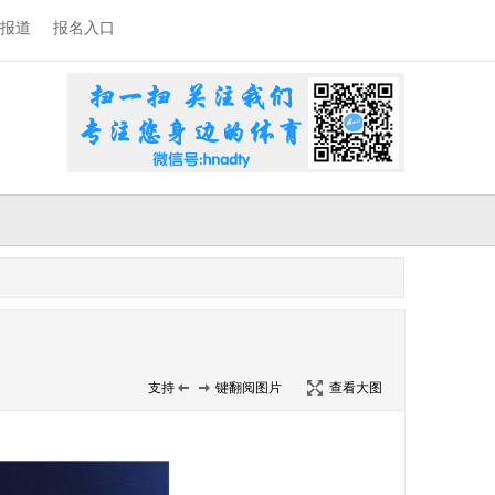
报道
报名入口
支持
键翻阅图片
查看大图