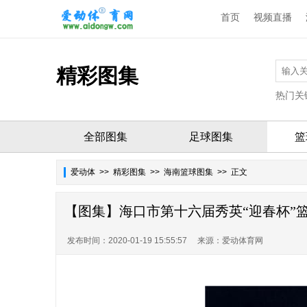
首页
视频直播
精彩图集
热门关
全部图集
足球图集
篮
爱动体
>>
精彩图集
>> 海南篮球图集 >> 正文
【图集】海口市第十六届秀英“迎春杯”篮
发布时间：2020-01-19 15:55:57 来源：爱动体育网