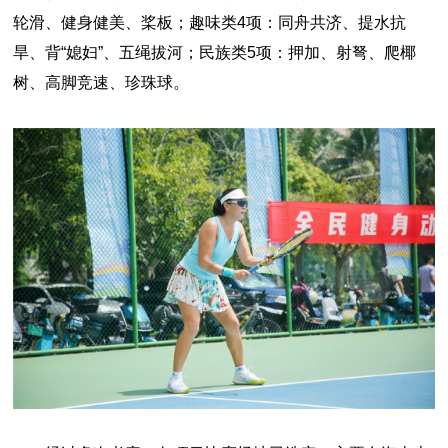
轮滑、健身健美、桨板；趣味类4项：同舟共济、提水抗
旱、背“媳妇”、五绳拔河；民族类5项：押加、射弩、爬椰
树、高脚竞速、珍珠球。